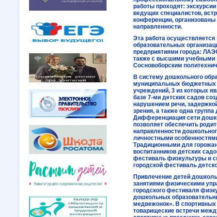
работы проходят: экскурсии
ведущих специалистов, встр
конференции, организованы
направленности.
Эта работа осуществляется
образовательных организац
предприятиями города: ЛАЭ
также с высшими учебными 
Сосновоборским политехни
В систему дошкольного обра
муниципальных бюджетных
учреждений, 3 из которых я
базе 7-ми детских садов со
нарушением речи, задержкой
зрения, а также одна групп
Дифференциация сети дошк
позволяет обеспечить роди
направленности дошкольного
личностными особенностями 
Традиционными для горожан
воспитанников детских садов
фестиваль физкультуры и с
городской фестиваль детско
Привлечение детей дошколь
занятиями физическими упр
городского фестиваля физку
дошкольных образовательн
медвежонок». В спортивных 
товарищеские встречи межд