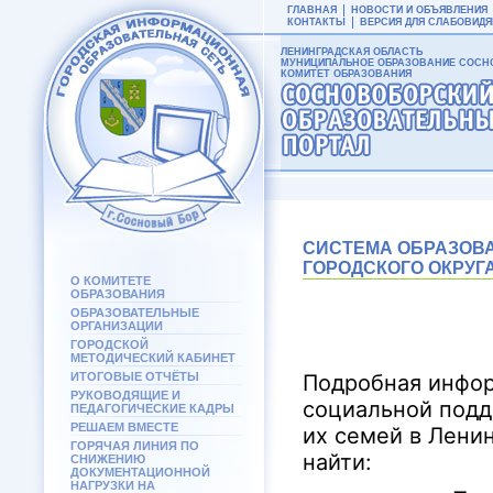
ГЛАВНАЯ
НОВОСТИ И ОБЪЯВЛЕНИЯ
КОНТАКТЫ
ВЕРСИЯ ДЛЯ СЛАБОВИД
ЛЕНИНГРАДСКАЯ ОБЛАСТЬ
МУНИЦИПАЛЬНОЕ ОБРАЗОВАНИЕ СОСНО
КОМИТЕТ ОБРАЗОВАНИЯ
СИСТЕМА ОБРАЗОВ
ГОРОДСКОГО ОКРУГ
О КОМИТЕТЕ
ОБРАЗОВАНИЯ
ОБРАЗОВАТЕЛЬНЫЕ
ОРГАНИЗАЦИИ
ГОРОДСКОЙ
МЕТОДИЧЕСКИЙ КАБИНЕТ
ИТОГОВЫЕ ОТЧЁТЫ
Подробная инфор
РУКОВОДЯЩИЕ И
социальной подд
ПЕДАГОГИЧЕСКИЕ КАДРЫ
РЕШАЕМ ВМЕСТЕ
их семей в Лени
ГОРЯЧАЯ ЛИНИЯ ПО
найти:
СНИЖЕНИЮ
ДОКУМЕНТАЦИОННОЙ
НАГРУЗКИ НА