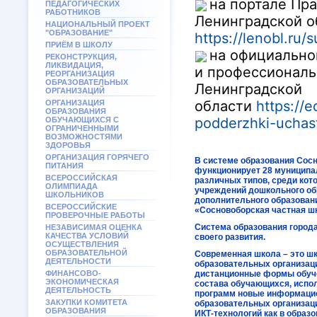
на портале Пр
ПЕДАГОГИЧЕСКИХ
РАБОТНИКОВ
Ленинградской о
НАЦИОНАЛЬНЫЙ ПРОЕКТ
"ОБРАЗОВАНИЕ"
https://lenobl.ru/
ПРИЁМ В ШКОЛУ
на официально
РЕКОНСТРУКЦИЯ,
ЛИКВИДАЦИЯ,
и профессиональ
РЕОРГАНИЗАЦИЯ
ОБРАЗОВАТЕЛЬНЫХ
Ленинградской
ОРГАНИЗАЦИЙ
области
https://e
ОРГАНИЗАЦИЯ
ОБРАЗОВАНИЯ
podderzhki-uchas
ОБУЧАЮЩИХСЯ С
ОГРАНИЧЕННЫМИ
ВОЗМОЖНОСТЯМИ
ЗДОРОВЬЯ
ОРГАНИЗАЦИЯ ГОРЯЧЕГО
В системе образования Сосн
ПИТАНИЯ
функционирует 28 муниципа
ВСЕРОССИЙСКАЯ
различных типов, среди кот
ОЛИМПИАДА
учреждений дошкольного об
ШКОЛЬНИКОВ
дополнительного образовани
ВСЕРОССИЙСКИЕ
«Сосновоборская частная ш
ПРОВЕРОЧНЫЕ РАБОТЫ
Система образования город
НЕЗАВИСИМАЯ ОЦЕНКА
КАЧЕСТВА УСЛОВИЙ
своего развития.
ОСУЩЕСТВЛЕНИЯ
ОБРАЗОВАТЕЛЬНОЙ
Современная школа – это ш
ДЕЯТЕЛЬНОСТИ
образовательных организац
ФИНАНСОВО-
дистанционные формы обуче
ЭКОНОМИЧЕСКАЯ
состава обучающихся, испо
ДЕЯТЕЛЬНОСТЬ
программ новые информацио
ЗАКУПКИ КОМИТЕТА
образовательных организац
ОБРАЗОВАНИЯ
ИКТ-технологий как в образо