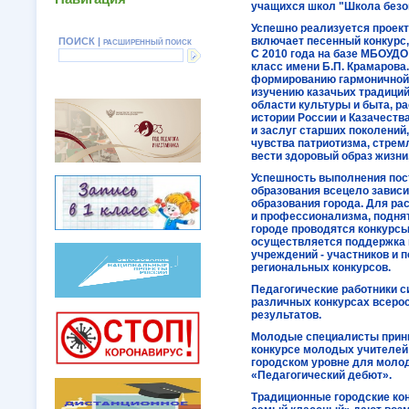
учащихся школ "Школа безоп
Успешно реализуется проект
включает песенный конкурс, 
ПОИСК |
РАСШИРЕННЫЙ ПОИСК
С 2010 года на базе МБОУДО
класс имени Б.П. Крамарова
формированию гармоничной 
изучению казачьих традиций,
области культуры и быта, р
истории России и Казачеств
и заслуг старших поколений
чувства патриотизма, стрем
вести здоровый образ жизни
Успешность выполнения пос
образования всецело зависи
образования города. Для ра
и профессионализма, подня
городе проводятся конкурс
осуществляется поддержка к
учреждений - участников и 
региональных конкурсов.
Педагогические работники с
различных конкурсах всеро
результатов.
Молодые специалисты прини
конкурсе молодых учителей
городском уровне для моло
«Педагогический дебют».
Традиционные городские кон