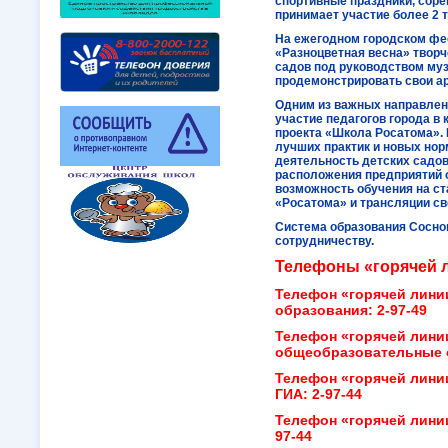
спортивные праздники, соре
принимает участие более 2 
На ежегодном городском фе
«Разноцветная весна» творч
садов под руководством му
продемонстрировать свои а
Одним из важных направлен
участие педагогов города в
проекта «Школа Росатома».
лучших практик и новых нор
деятельность детских садов
расположения предприятий 
возможность обучения на с
«Росатома» и трансляции св
Система образования Соснов
сотрудничеству.
Телефоны «горячей 
Телефон «горячей лини
образования: 2-97-49
Телефон «горячей лини
общеобразовательные о
Телефон «горячей лини
ГИА: 2-97-44
Телефон «горячей лини
97-44