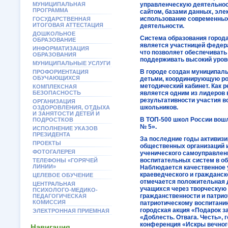
МУНИЦИПАЛЬНАЯ
управленческую деятельност
ПРОГРАММА
сайтом, базами данных, эл
использование современных 
ГОСУДАРСТВЕННАЯ
ИТОГОВАЯ АТТЕСТАЦИЯ
деятельности.
ДОШКОЛЬНОЕ
Система образования города
ОБРАЗОВАНИЕ
является участницей федер
ИНФОРМАТИЗАЦИЯ
что позволяет обеспечивать
ОБРАЗОВАНИЯ
поддерживать высокий урове
МУНИЦИПАЛЬНЫЕ УСЛУГИ
В городе создан муниципал
ПРОФОРИЕНТАЦИЯ
ОБУЧАЮЩИХСЯ
детьми, координирующую ро
методический кабинет. Как р
КОМПЛЕКСНАЯ
БЕЗОПАСНОСТЬ
является одним из лидеров 
результативности участия 
ОРГАНИЗАЦИЯ
школьников.
ОЗДОРОВЛЕНИЯ, ОТДЫХА
И ЗАНЯТОСТИ ДЕТЕЙ И
В ТОП-500 школ России вош
ПОДРОСТКОВ
№ 5».
ИСПОЛНЕНИЕ УКАЗОВ
ПРЕЗИДЕНТА
За последние годы активиз
ПРОЕКТЫ
общественных организаций 
ФОТОГАЛЕРЕЯ
ученического самоуправле
воспитательных систем в о
ТЕЛЕФОНЫ «ГОРЯЧЕЙ
ЛИНИИ»
Наблюдается качественное
краеведческого и гражданск
ЦЕЛЕВОЕ ОБУЧЕНИЕ
отмечается положительная 
ЦЕНТРАЛЬНАЯ
учащихся через творческую 
ПСИХОЛОГО-МЕДИКО-
гражданственности и патрио
ПЕДАГОГИЧЕСКАЯ
КОМИССИЯ
патриотическому воспитани
городская акция «Подарок з
ЭЛЕКТРОННАЯ ПРИЕМНАЯ
«Доблесть. Отвага. Честь», 
конференция «Искры вечного
Навигация