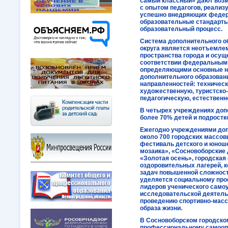
самый классный» дают возм
с опытом педагогов, реализ
успешно внедряющих федер
образовательные стандарты
образовательный процесс.
Система дополнительного о
округа является неотъемле
пространства города и осущ
соответствии федеральными
определяющими основные н
дополнительного образован
направленностей: техничес
художественную, туристско
педагогическую, естествен
В четырех учреждениях доп
более 70% детей и подростков
Ежегодно учреждениями доп
около 700 городских массо
фестиваль детского и юнош
мозаика», «Сосновоборские 
«Золотая осень», городская
оздоровительных лагерей, 
задач повышенной сложност
уделяется социальному про
лидеров ученического самоу
исследовательской деятельн
проведению спортивно-масс
образа жизни.
В Сосновоборском городском
профессиональному самоопр